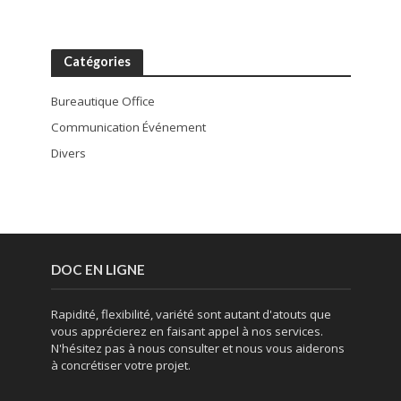
Catégories
Bureautique Office
Communication Événement
Divers
DOC EN LIGNE
Rapidité, flexibilité, variété sont autant d'atouts que
vous apprécierez en faisant appel à nos services.
N'hésitez pas à nous consulter et nous vous aiderons
à concrétiser votre projet.