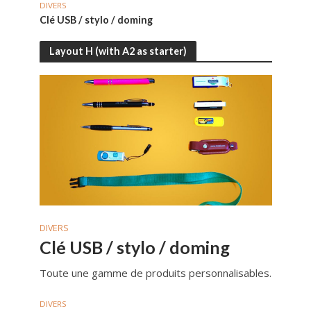
DIVERS
DIVER
Clé USB / stylo / doming
Sac p
Layout H (with A2 as starter)
DIVERS
Clé USB / stylo / doming
Toute une gamme de produits personnalisables.
DIVERS