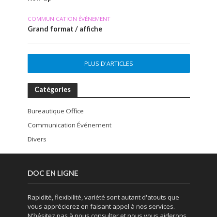
COMMUNICATION ÉVÉNEMENT
Grand format / affiche
PLUS D'ARTICLES
Catégories
Bureautique Office
Communication Événement
Divers
DOC EN LIGNE
Rapidité, flexibilité, variété sont autant d'atouts que
vous apprécierez en faisant appel à nos services.
N'hésitez pas à nous consulter et nous vous aiderons