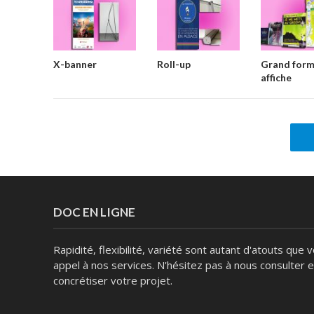
X-banner
Roll-up
Grand form
affiche
DOC EN LIGNE
Rapidité, flexibilité, variété sont autant d'atouts que
appel à nos services. N'hésitez pas à nous consulter 
concrétiser votre projet.