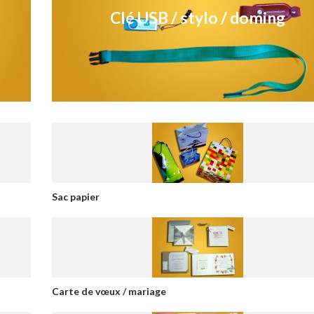
Clé USB / stylo / doming
Sac papier
Carte de vœux / mariage