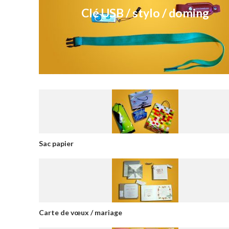
Clé USB / stylo / doming
Sac papier
Carte de vœux / mariage