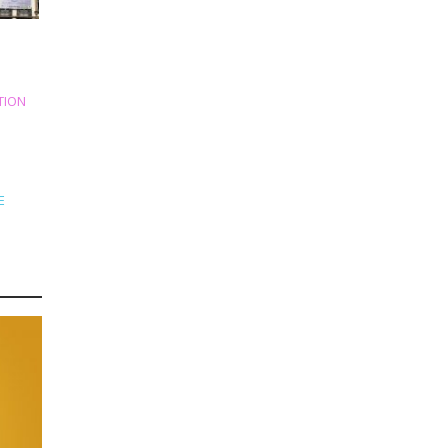
TION
E