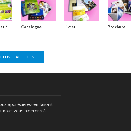
at /
Catalogue
Livret
Brochure
PLUS D'ARTICLES
 vous apprécierez en faisant
et nous vous aiderons à