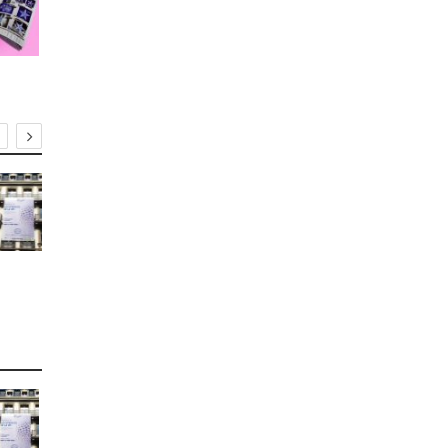
X-banner
Roll-up
Grand form
affiche