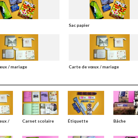
Sac papier
œux / mariage
Carte de vœux / mariage
œux /
Carnet scolaire
Étiquette
Bâche