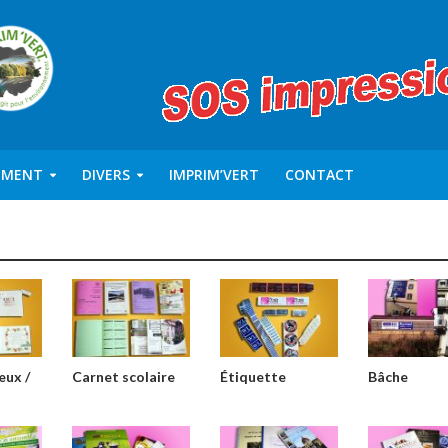
EMENT
DIVERS
IMPRIM’VERT
CONTACT
œux /
Carnet scolaire
Étiquette
Bâche