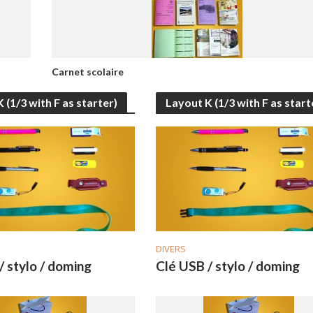
Carnet scolaire
 (1/3 with F as starter)
Layout K (1/3 with F as start
DIVERS
/ stylo / doming
Clé USB / stylo / doming