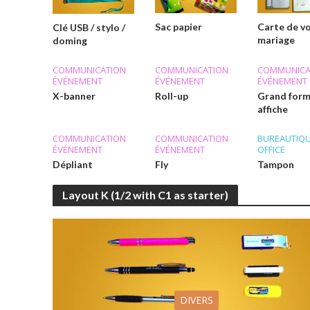
Sac papier
Carte de v
Clé USB / stylo /
mariage
doming
COMMUNICATION
COMMUNICATION
COMMUNICA
ÉVÉNEMENT
ÉVÉNEMENT
ÉVÉNEMENT
X-banner
Roll-up
Grand form
affiche
COMMUNICATION
COMMUNICATION
BUREAUTIQ
ÉVÉNEMENT
ÉVÉNEMENT
OFFICE
Dépliant
Fly
Tampon
Layout K (1/2 with C1 as starter)
DIVERS