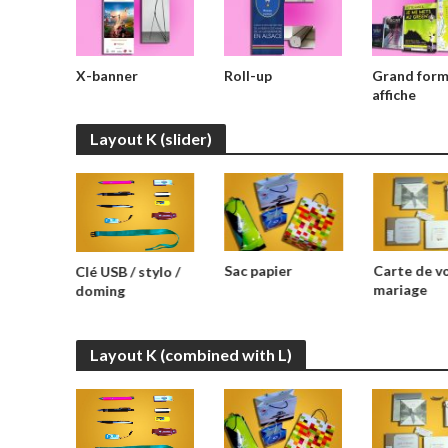
X-banner
Roll-up
Grand form
affiche
Layout K (slider)
Sac papier
Carte de v
Clé USB / stylo /
mariage
doming
Layout K (combined with L)