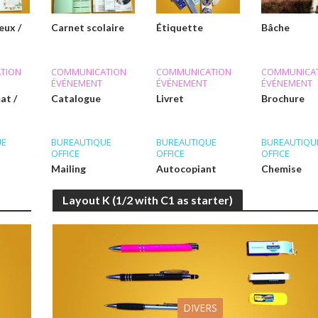
œux /
Carnet scolaire
Étiquette
Bâche
TION
COMMUNICATION
COMMUNICATION
COMMUNICA
ÉVÉNEMENT
ÉVÉNEMENT
ÉVÉNEMENT
at /
Catalogue
Livret
Brochure
UE
BUREAUTIQUE
BUREAUTIQUE
BUREAUTIQU
OFFICE
OFFICE
OFFICE
Mailing
Autocopiant
Chemise
Layout K (1/2 with C1 as starter)
DIVERS