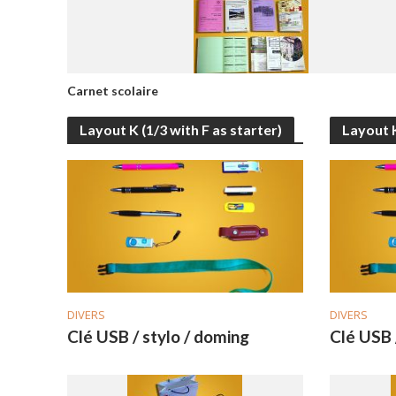
Carnet scolaire
Layout K (1/3 with F as starter)
Layout K
DIVERS
DIVERS
Clé USB / stylo / doming
Clé USB 